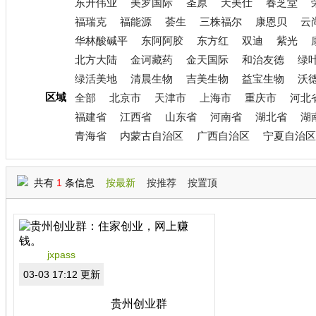
东升伟业
美罗国际
圣原
天美仕
春芝堂
福瑞克
福能源
荟生
三株福尔
康恩贝
云
华林酸碱平
东阿阿胶
东方红
双迪
紫光
北方大陆
金诃藏药
金天国际
和治友德
绿
绿活美地
清晨生物
吉美生物
益宝生物
沃
区域
全部
北京市
天津市
上海市
重庆市
河北
福建省
江西省
山东省
河南省
湖北省
湖
青海省
内蒙古自治区
广西自治区
宁夏自治区
共有
1
条信息
按最新
按推荐
按置顶
jxpass
03-03 17:12 更新
贵州创业群