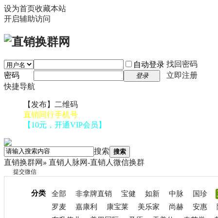
设为首页
收藏本站
开启辅助访问
找回密码
自动登录
密码
立即注册
登录
快捷导航
【发布】二维码
直销同行手机号
【10元，开通VIP会员】
搜索
搜索
直销换群网
»
直销人脉网-直销人微信换群
提交微信
分类
全部
非拿牌直销
宝健
如新
中脉
国珍
罗麦
嘉康利
康宝莱
美乐家
尚赫
安惠