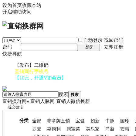
设为首页
收藏本站
开启辅助访问
找回密码
自动登录
密码
立即注册
登录
快捷导航
【发布】二维码
直销同行手机号
【10元，开通VIP会员】
搜索
搜索
直销换群网
»
直销人脉网-直销人微信换群
提交微信
分类
全部
非拿牌直销
宝健
如新
中脉
国珍
罗麦
嘉康利
康宝莱
美乐家
尚赫
安惠