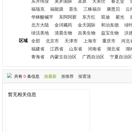
东升伟业
美罗国际
圣原
天美仕
春芝堂
福瑞克
福能源
荟生
三株福尔
康恩贝
云
华林酸碱平
东阿阿胶
东方红
双迪
紫光
北方大陆
金诃藏药
金天国际
和治友德
绿
绿活美地
清晨生物
吉美生物
益宝生物
沃
区域
全部
北京市
天津市
上海市
重庆市
河北
福建省
江西省
山东省
河南省
湖北省
湖
青海省
内蒙古自治区
广西自治区
宁夏自治区
共有
0
条信息
按最新
按推荐
按置顶
暂无相关信息