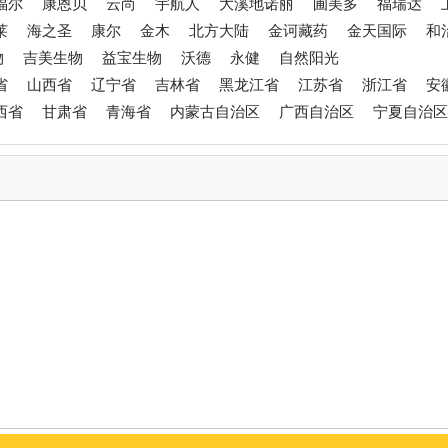
福尔
康恩贝
云尚
宇航人
大溪地诺丽
圃美多
福瑞达
莱
海之圣
康尔
金木
北方大陆
金诃藏药
金天国际
和
物
吉美生物
益宝生物
沃德
永健
自然阳光
省
山西省
辽宁省
吉林省
黑龙江省
江苏省
浙江省
安
西省
甘肃省
青海省
内蒙古自治区
广西自治区
宁夏自治区