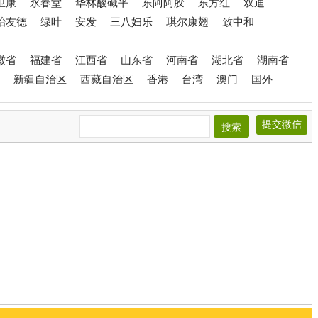
卫康
永春堂
华林酸碱平
东阿阿胶
东方红
双迪
治友德
绿叶
安发
三八妇乐
琪尔康翅
致中和
徽省
福建省
江西省
山东省
河南省
湖北省
湖南省
新疆自治区
西藏自治区
香港
台湾
澳门
国外
提交微信
搜索