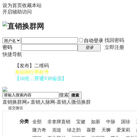
设为首页
收藏本站
开启辅助访问
找回密码
自动登录
密码
立即注册
登录
快捷导航
【发布】二维码
直销同行手机号
【10元，开通VIP会员】
搜索
搜索
直销换群网
»
直销人脉网-直销人微信换群
提交微信
分类
全部
非拿牌直销
宝健
如新
中脉
国珍
隆力奇
克缇
绿之韵
葆婴
天狮
爱茉莉