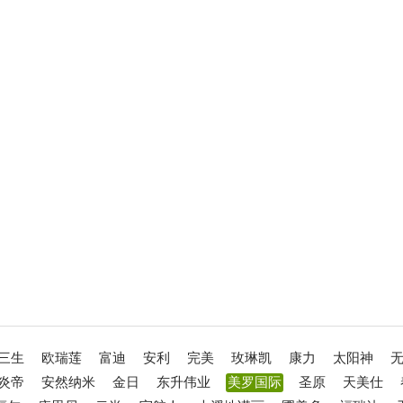
三生
欧瑞莲
富迪
安利
完美
玫琳凯
康力
太阳神
炎帝
安然纳米
金日
东升伟业
美罗国际
圣原
天美仕