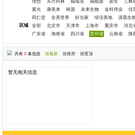
理想
东方药林
福瑞克
福能源
荟生
三株
紫光
康美来
铸源
未来生物
金科伟业
佳
同仁堂
全美世界
好当家
绿活美地
清晨生
区域
全部
北京市
天津市
上海市
重庆市
河北
广东省
海南省
四川省
贵州省
云南省
陕
共有
0
条信息
按最新
按推荐
按置顶
暂无相关信息