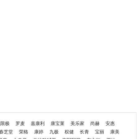
无限极
罗麦
嘉康利
康宝莱
美乐家
尚赫
安惠
春芝堂
荣格
康婷
九极
权健
长青
宝丽
康美