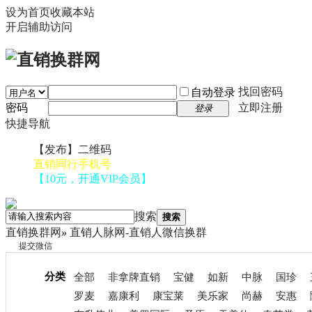
设为首页
收藏本站
开启辅助访问
找回密码
自动登录
密码
立即注册
登录
快捷导航
【发布】二维码
直销同行手机号
【10元，开通VIP会员】
搜索
搜索
直销换群网
»
直销人脉网-直销人微信换群
提交微信
分类
全部
非拿牌直销
宝健
如新
中脉
国珍
罗麦
嘉康利
康宝莱
美乐家
尚赫
安惠