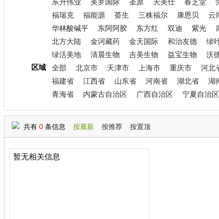
东升伟业
美罗国际
圣原
天美仕
春芝堂
福瑞克
福能源
荟生
三株福尔
康恩贝
云
华林酸碱平
东阿阿胶
东方红
双迪
紫光
北方大陆
金诃藏药
金天国际
和治友德
绿
绿活美地
清晨生物
吉美生物
益宝生物
沃
区域
全部
北京市
天津市
上海市
重庆市
河北
福建省
江西省
山东省
河南省
湖北省
湖
青海省
内蒙古自治区
广西自治区
宁夏自治区
共有
0
条信息
按最新
按推荐
按置顶
暂无相关信息