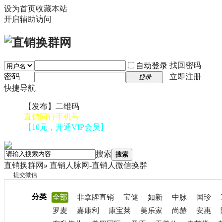
设为首页
收藏本站
开启辅助访问
找回密码
自动登录
密码
立即注册
登录
快捷导航
【发布】二维码
直销同行手机号
【10元，开通VIP会员】
搜索
搜索
直销换群网
»
直销人脉网-直销人微信换群
提交微信
分类
全部
非拿牌直销
宝健
如新
中脉
国珍
罗麦
嘉康利
康宝莱
美乐家
尚赫
安惠