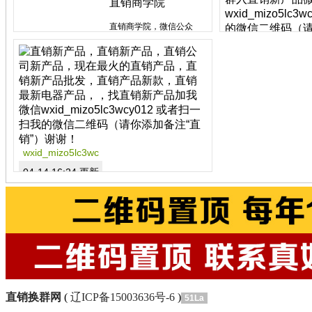
直销商学院
直销商学院，微信公众
号：zhixiao163
学习直销课程的好网站。
wxid_mizo5lc3wc
网址：www.zhixiao.La
...
04-14 16:44 更新
wxid_mizo5lc3wc
...
04-14 16:24 更新
直销新产品厂家
直销新产品，直销新产
品，直销公司新产品，现
在最火的直销产品，直销
新产品批发，直销产品新
款，直销最新电器产
品，，找直销新产品加我
微信
直销换群网
(
辽ICP备15003636号-6
)
51La
区域：广东省
wxid_mizo5lc3wcy012 或