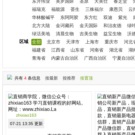
东升伟业
美罗国际
圣原
天美仕
春芝堂
福瑞克
福能源
荟生
三株福尔
康恩贝
云
华林酸碱平
东阿阿胶
东方红
双迪
紫光
北方大陆
金诃藏药
金天国际
和治友德
绿
绿活美地
清晨生物
吉美生物
益宝生物
沃
区域
全部
北京市
天津市
上海市
重庆市
河北
福建省
江西省
山东省
河南省
湖北省
湖
青海省
内蒙古自治区
广西自治区
宁夏自治区
共有
4
条信息
按最新
按推荐
按置顶
zhixiao163
07-21 13:35 更新