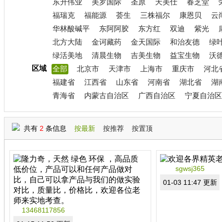
东升伟业
美罗国际
圣原
天美仕
春芝堂
福瑞克
福能源
荟生
三株福尔
康恩贝
云
华林酸碱平
东阿阿胶
东方红
双迪
紫光
北方大陆
金诃藏药
金天国际
和治友德
绿
绿活美地
清晨生物
吉美生物
益宝生物
沃
区域
全部
北京市
天津市
上海市
重庆市
河北
福建省
江西省
山东省
河南省
湖北省
湖
青海省
内蒙古自治区
广西自治区
宁夏自治区
共有
2
条信息
按最新
按推荐
按置顶
sgwsj365
01-03 11:47 更新
13468117856