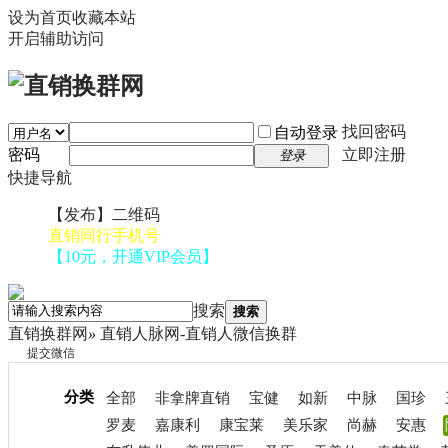
设为首页
收藏本站
开启辅助访问
找回密码
自动登录
密码
立即注册
登录
快捷导航
【发布】二维码
直销同行手机号
【10元，开通VIP会员】
搜索
搜索
直销换群网
»
直销人脉网-直销人微信换群
提交微信
分类
全部
非拿牌直销
宝健
如新
中脉
国珍
罗麦
嘉康利
康宝莱
美乐家
尚赫
安惠