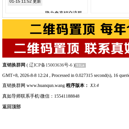
01-15 11:52 更新
隆力奇直销交流群
隆力奇，天然 绿色 环保
，高品质 低价位，产品可
以和任何产品做对比，自
己可以拿产品与我们的做
实验对比，质量比，价格
比，欢迎各位老师来实地
考查。
分类：隆力奇
区域：山东省
直销换群网
(
辽ICP备15003636号-6
)
51La
GMT+8, 2026-8-8 12:24
, Processed in 0.027315 second(s), 16 querie
直销换群网 www.huanqun.wang
程序版本：
X3.4
真如导师联系手机\微信：15541188848
返回顶部