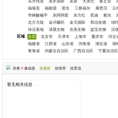
东升伟业
美罗国际
圣原
天美仕
春芝堂
福瑞克
福能源
荟生
三株福尔
康恩贝
云
华林酸碱平
东阿阿胶
东方红
双迪
紫光
北方大陆
金诃藏药
金天国际
和治友德
绿
绿活美地
清晨生物
吉美生物
益宝生物
沃
区域
全部
北京市
天津市
上海市
重庆市
河北
福建省
江西省
山东省
河南省
湖北省
湖
青海省
内蒙古自治区
广西自治区
宁夏自治区
共有
0
条信息
按最新
按推荐
按置顶
暂无相关信息