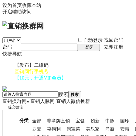
设为首页
收藏本站
开启辅助访问
找回密码
自动登录
密码
立即注册
登录
快捷导航
【发布】二维码
直销同行手机号
【10元，开通VIP会员】
搜索
搜索
直销换群网
»
直销人脉网-直销人微信换群
提交微信
分类
全部
非拿牌直销
宝健
如新
中脉
国珍
罗麦
嘉康利
康宝莱
美乐家
尚赫
安惠